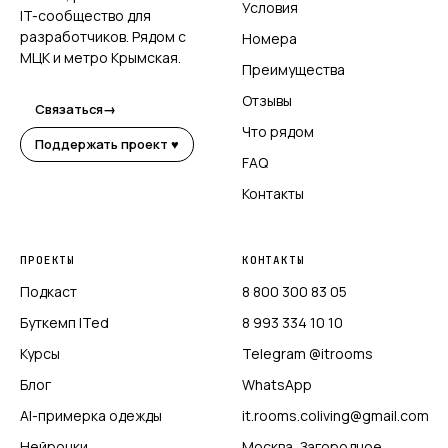
Условия
IT-сообщество для
разработчиков. Рядом с
Номера
МЦК и метро Крымская.
Преимущества
Отзывы
Связаться
→
Что рядом
Поддержать проект ♥
FAQ
Контакты
ПРОЕКТЫ
КОНТАКТЫ
Подкаст
8 800 300 83 05
Буткемп ITed
8 993 334 10 10
Курсы
Telegram @itrooms
Блог
WhatsApp
AI-примерка одежды
it.rooms.coliving@gmail.com
Нейронки
Москва, Загородное