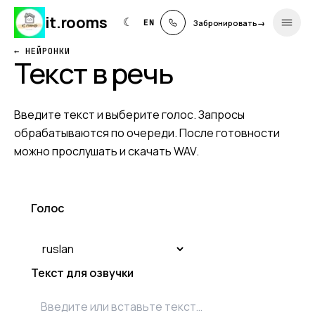
it
.
rooms
☾
EN
Забронировать
→
←
НЕЙРОНКИ
Текст в речь
Введите текст и выберите голос. Запросы
обрабатываются по очереди. После готовности
можно прослушать и скачать WAV.
Голос
Текст для озвучки